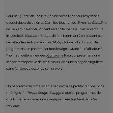
e
Pour sa 15
édition,
Plein la Bobine
met à l’honneur les
grands
duos et duels du cinéma
. D’amitiés touchantes (
Ernest et Célestine
de Benjamin Renner, Vincent Patar, Stéphane Aubier) en amours
impossibles (
Romeo + Juliette
de Baz Luhrmann) en passant par
des affrontements passionnés (
Moby Dick
de John Huston), la
programmation passera par tous les âges. Quant au réalisateur à
l’honneur cette année, c’est
Guillaume Rieu
qui présentera une
séance rétrospective de ses films suivie d’une plongée singulière
dans l’envers du décor de son univers.
Un
panorama
de films récents permettra de profiter tant de longs
métrages (
La Tortue Rouge
,
Swagger
) que de programmes de
courts métrages, avec une avant-première (
Le Vent dans les
roseaux
).