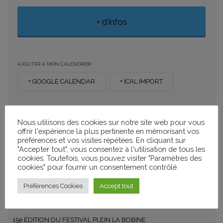
+ d'infos
AJOUTER À MON CALENDRIER
+ GOOGLE CALENDAR
+ ICAL IMPORT
PARTAGER
Nous utilisons des cookies sur notre site web pour vous
offrir l'expérience la plus pertinente en mémorisant vos
préférences et vos visites répétées. En cliquant sur
"Accepter tout", vous consentez à l'utilisation de tous les
cookies. Toutefois, vous pouvez visiter "Paramètres des
CATÉGORIES
cookies" pour fournir un consentement contrôlé.
Festivals
Préférences Cookies
Accept tout
15e ÉDITION DU FESTIVAL PLEIN LA BOBINE