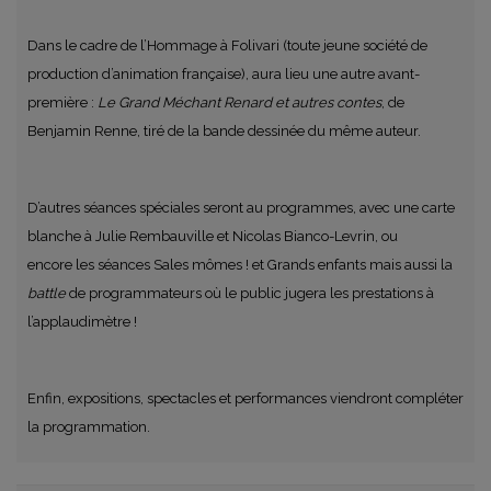
Dans le cadre de l’
Hommage à Folivari
(toute jeune société de
production d’animation française), aura lieu une autre
avant-
première
:
Le Grand Méchant Renard et autres contes
,
de
Benjamin Renne, t
iré de la bande dessinée du même auteur.
D’autres séances spéciales seront au programmes, avec une
carte
blanche à Julie Rembauville et Nicolas Bianco-Levrin, ou
encore
les séances
Sales mômes !
et
Grands enfants
mais aussi la
battle
de programmateurs
où le public jugera les prestations à
l’applaudimètre !
Enfin,
expositions
,
spectacles
et
performances viendront compléter
la programmation.