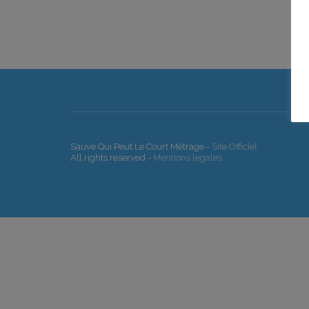
Sauve Qui Peut Le Court Métrage -
Site Officiel
All rights reserved -
Mentions légales