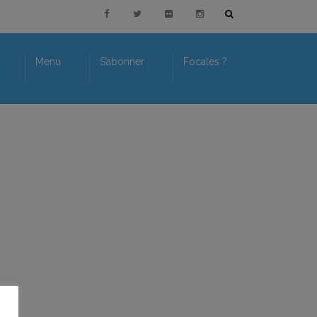
Menu
S’abonner
Focales ?