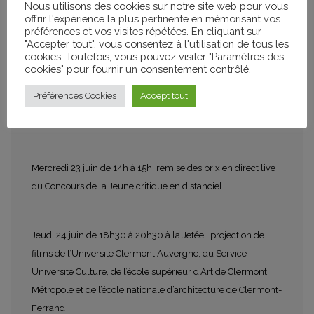
Nous utilisons des cookies sur notre site web pour vous
films de l’école Charles Perrault et de la Cité des talents
offrir l'expérience la plus pertinente en mémorisant vos
préférences et vos visites répétées. En cliquant sur
(lycée Ambroise Brugière)
"Accepter tout", vous consentez à l'utilisation de tous les
cookies. Toutefois, vous pouvez visiter "Paramètres des
cookies" pour fournir un consentement contrôlé.
Mercredi 23 juin de 10h à 12h15 à la Jetée : projection de
Préférences Cookies
Accept tout
podcasts fait autour ou par des élèves d’école primaire, de
lycée agricole, de l’université ou de services civiques.
Mercredi 23 juin de 14h à 15h, remise des prix en direct live
du Concours de la Jeune critique en distanciel
Jeudi 24 juin de 18h30 à 20h30 à la Jetée : projection de
films de l’Université Clermont Auvergne, du Service
Université Culture, de l’école supérieur d’Art de Clermont
Métropole et de l’école nationale d’architecture de Clermont-
Ferrand