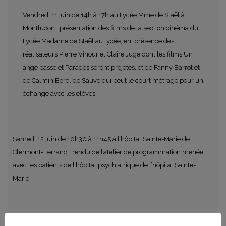
Vendredi 11 juin de 14h à 17h au Lycée Mme de Staël à
Montluçon : présentation des films de la section cinéma du
Lycée Madame de Staël au lycée, en présence des
réalisateurs Pierre Vinour et Claire Juge dont les films Un
ange passe et Parades seront projetés, et de Fanny Barrot et
de Calmin Borel de Sauve qui peut le court métrage pour un
échange avec les élèves.
Samedi 12 juin de 10h30 à 11h45 à l’hôpital Sainte-Marie de
Clermont-Ferrand : rendu de l’atelier de programmation menée
avec les patients de l’hôpital psychiatrique de l’hôpital Sainte-
Marie.
Lundi 21 juin de 9h30 à 12h à la Jetée : programmation de