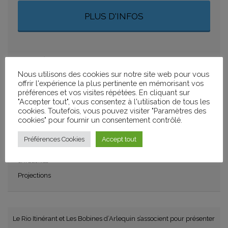
PLUS D'INFOS
AJOUTER À MON CALENDRIER
Nous utilisons des cookies sur notre site web pour vous
+ GOOGLE CALENDAR
+ ICAL IMPORT
offrir l'expérience la plus pertinente en mémorisant vos
préférences et vos visites répétées. En cliquant sur
"Accepter tout", vous consentez à l'utilisation de tous les
PARTAGER
cookies. Toutefois, vous pouvez visiter "Paramètres des
cookies" pour fournir un consentement contrôlé.
Préférences Cookies
Accept tout
CATÉGORIES
Projections
Le Rio Itinérant et Les Bobines d’Arlequin s’associent pour présenter