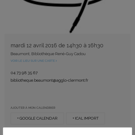
mardi 12 avril 2016 de 14h30 à 16h30
Beaumont, Bibliothèque René-Guy Cadou
VOIR LE LIEU SUR UNE CARTE
04 73 98 35 67
bibliotheque.beaumont@agglo-clermont.fr
AJOUTER À MON CALENDRIER
+ GOOGLE CALENDAR
+ ICAL IMPORT