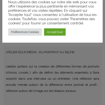
PARTAGER
Nous utilisons des cookies sur notre site web pour vous
offrir l'expérience la plus pertinente en mémorisant vos
préférences et vos visites répétées. En cliquant sur
"Accepter tout", vous consentez à l'utilisation de tous les
cookies. Toutefois, vous pouvez visiter "Paramètres des
cookies" pour fournir un consentement contrôlé.
CATÉGORIES
Préférences Cookies
Accept tout
Ateliers de Pratique Artistique
ATELIER ÉDUC’MÉDIA : DU PORTRAIT AU SELFIE
.
L’atelier portera sur la création de différentes formes de portraits
(chinois, croisés…) afin de définir les éléments essentiels à faire
ressortir dans une interview ou un entretien. Une réflexion sera
ensuite menée autour de la différence entre portrait et profil :
réflexion autour de l’image sur les réseaux sociaux.