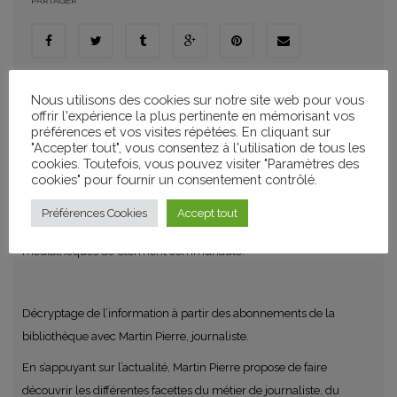
PARTAGER
Nous utilisons des cookies sur notre site web pour vous
CATÉGORIES
offrir l'expérience la plus pertinente en mémorisant vos
Ateliers de Pratique Artistique
préférences et vos visites répétées. En cliquant sur
"Accepter tout", vous consentez à l'utilisation de tous les
cookies. Toutefois, vous pouvez visiter "Paramètres des
cookies" pour fournir un consentement contrôlé.
ATELIER KIOSQUE DE L’INFO
Préférences Cookies
Accept tout
Animation culturelle organisée par les bibliothèques et les
médiathèques de Clermont communauté.
Décryptage de l’information à partir des abonnements de la
bibliothèque avec Martin Pierre, journaliste.
En s’appuyant sur l’actualité, Martin Pierre propose de faire
découvrir les différentes facettes du métier de journaliste, du