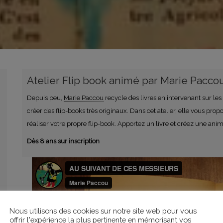
Atelier Flip book animé par Marie Pacco
Depuis peu,
Marie Paccou
recycle des livres en intervenant sur les
créer des flip-books très originaux. Dans cet atelier, elle vous pr
réaliser votre propre flip-book. Apportez un livre et créez une ani
Dès 8 ans sur inscription
Nous utilisons des cookies sur notre site web pour vous
offrir l'expérience la plus pertinente en mémorisant vos