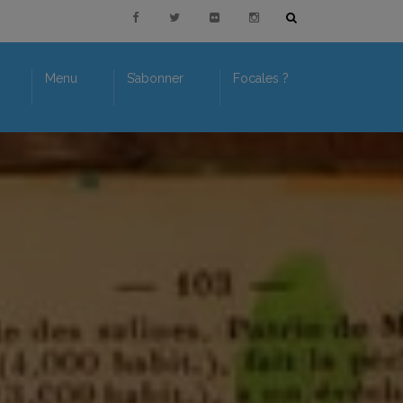
Menu
S’abonner
Focales ?