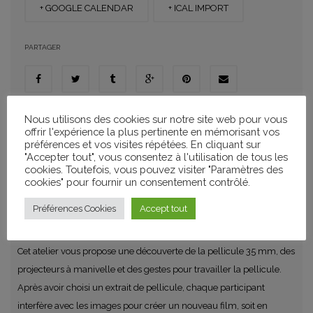
+ GOOGLE CALENDAR
+ ICAL IMPORT
PARTAGER
Nous utilisons des cookies sur notre site web pour vous
CATÉGORIES
offrir l'expérience la plus pertinente en mémorisant vos
Ateliers de Pratique Artistique
préférences et vos visites répétées. En cliquant sur
"Accepter tout", vous consentez à l'utilisation de tous les
cookies. Toutefois, vous pouvez visiter "Paramètres des
cookies" pour fournir un consentement contrôlé.
ATELIER PELLICULE GRATTÉE EN MÉDIATHÈQUE
Préférences Cookies
Accept tout
Cet atelier vous propose une découverte de la pellicule 35 mm, des
projecteurs à manivelle et des gestes pour travailler la pellicule.
Après avoir choisi un extrait de pellicule, chaque participant
interfère avec les images pour créer un nouveau film, soit en