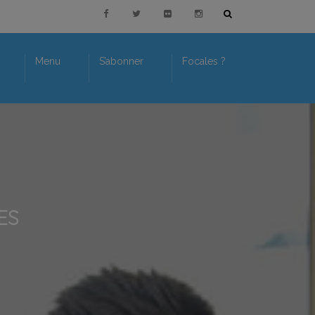
Menu
S’abonner
Focales ?
ES