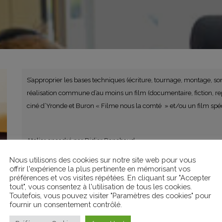
S’approprier les bases techniques (écriture, tournage, montage, son,
réalisation commune d’au moins un film (documentaire, fiction, repo
ciné d’Yronde et Buron « Filme nous la comté » et/ou un film spéc
Atelier encadré par Didier Ronchaud.
Nous utilisons des cookies sur notre site web pour vous
offrir l'expérience la plus pertinente en mémorisant vos
ORGANISATEURS
préférences et vos visites répétées. En cliquant sur "Accepter
tout", vous consentez à l'utilisation de tous les cookies.
MLC Billom
Toutefois, vous pouvez visiter "Paramètres des cookies" pour
CULTURE ET LOISIRS, SPORTS,
fournir un consentement contrôlé.
DANSES, STAGES