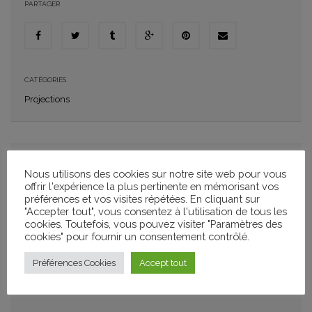
PARTAGER
CATÉGORIES
Projections
CINÉ-CONCERT FROID’ CANARD ET CHAUD LAPIN
Nous utilisons des cookies sur notre site web pour vous
offrir l'expérience la plus pertinente en mémorisant vos
préférences et vos visites répétées. En cliquant sur
Un duo de musiciens, Clément et Thomas Peyronnet, s’empare de
"Accepter tout", vous consentez à l'utilisation de tous les
cookies. Toutefois, vous pouvez visiter "Paramètres des
dessins animés muets des années 30′ pour ce ciné-concert. Leur
cookies" pour fournir un consentement contrôlé.
musique, aux inspirations de Franck Zappa, Sergio Leone ou
encore le Velvet Underground jette un nouvel éclairage sur ces
Préférences Cookies
Accept tout
personnages aux allures de Mickey Mouse.