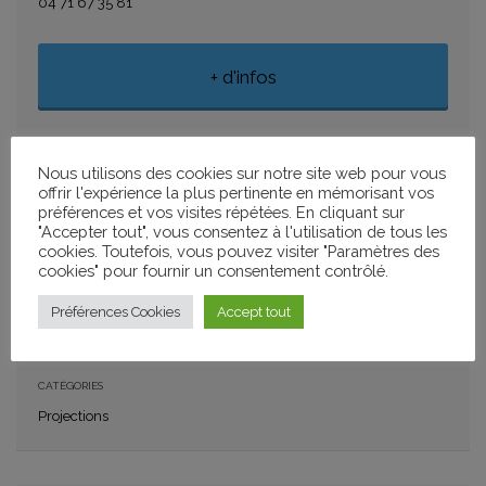
04 71 67 35 81
+ d'infos
AJOUTER À MON CALENDRIER
Nous utilisons des cookies sur notre site web pour vous
offrir l'expérience la plus pertinente en mémorisant vos
+ GOOGLE CALENDAR
+ ICAL IMPORT
préférences et vos visites répétées. En cliquant sur
"Accepter tout", vous consentez à l'utilisation de tous les
cookies. Toutefois, vous pouvez visiter "Paramètres des
cookies" pour fournir un consentement contrôlé.
PARTAGER
Préférences Cookies
Accept tout
CATÉGORIES
Projections