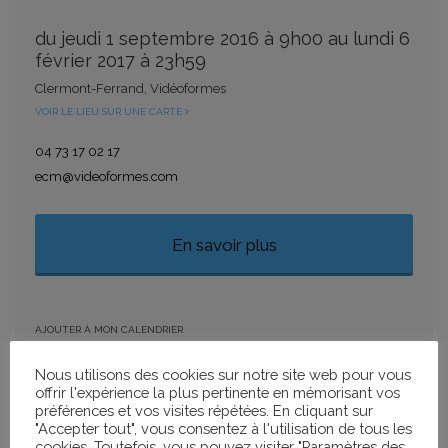
du jeudi 1 septembre 2016 à 9h00 au lundi 6
février 2017 à 23h59
Clermont-Ferrand, Vidéoformes
VOIR LE LIEU SUR UNE CARTE
04 73 17 02 17
ecm@videoformes.com
En savoir plus
AJOUTER À MON CALENDRIER
+ GOOGLE CALENDAR
+ ICAL IMPORT
Nous utilisons des cookies sur notre site web pour vous
offrir l'expérience la plus pertinente en mémorisant vos
préférences et vos visites répétées. En cliquant sur
PARTAGER
"Accepter tout", vous consentez à l'utilisation de tous les
cookies. Toutefois, vous pouvez visiter "Paramètres des