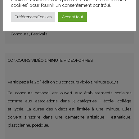
cookies" pour fournir un consentement contrôlé.
Préférences Cookies
Accept tout
CATÉGORIES
Concours
,
Festivals
CONCOURS VIDÉO 1 MINUTE VIDÉOFORMES
e
Participez à la 20
édition du concours vidéo 1 Minute 2017 !
Ce concours national est ouvert aux établissements scolaires
comme aux associations dans 3 catégories : école, collège
et lycée.
La durée des vidéos est limitée à une minute. Elles
doivent s’inscrire dans une démarche artistique : esthétique,
plasticienne, poétique…