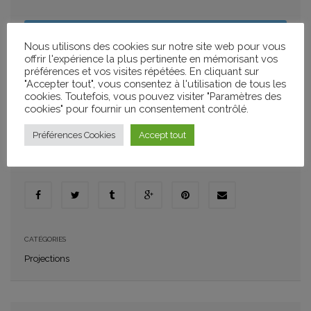
PLUS D'INFOS
Nous utilisons des cookies sur notre site web pour vous
offrir l'expérience la plus pertinente en mémorisant vos
préférences et vos visites répétées. En cliquant sur
"Accepter tout", vous consentez à l'utilisation de tous les
cookies. Toutefois, vous pouvez visiter "Paramètres des
AJOUTER À MON CALENDRIER
cookies" pour fournir un consentement contrôlé.
+ GOOGLE CALENDAR
+ ICAL IMPORT
Préférences Cookies
Accept tout
PARTAGER
CATÉGORIES
Projections