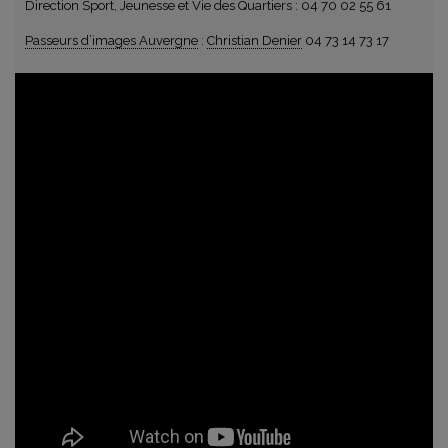
Direction Sport, Jeunesse et Vie des Quartiers : 04 70 02 55 61
Passeurs d’images Auvergne
:
Christian Denier
04 73 14 73 17