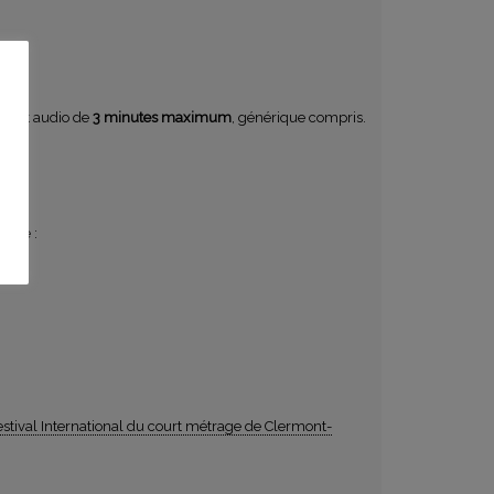
dcast audio de
3 minutes maximum
, générique compris.
20
.
ante :
estival International du court métrage de Clermont-