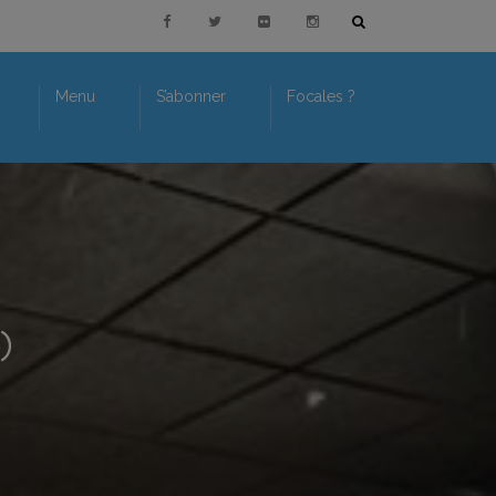
Menu
S’abonner
Focales ?
)