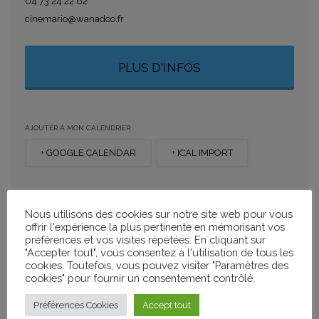
04 73 24 22 62
cinemario@wanadoo.fr
PLUS D'INFOS
AJOUTER À MON CALENDRIER
+ GOOGLE CALENDAR
+ ICAL IMPORT
PARTAGER
Nous utilisons des cookies sur notre site web pour vous
offrir l'expérience la plus pertinente en mémorisant vos
préférences et vos visites répétées. En cliquant sur
"Accepter tout", vous consentez à l'utilisation de tous les
cookies. Toutefois, vous pouvez visiter "Paramètres des
CATÉGORIES
cookies" pour fournir un consentement contrôlé.
Projections
Préférences Cookies
Accept tout