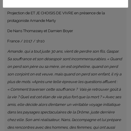
Projection de ET JE CHOISIS DE VIVRE en présence de la
protagoniste Amande Marty
De Nans Thomassey et Damien Boyer
France / 2017 / 1h10
Amande, qui a tout juste 30 ans, vient de perdre son fils, Gaspar.
Sa souffrance et son désespoir sont incommensurables. « Quand
on perd son père ou sa mère, on est orpheline, quand on perd
son conjoint on est veuve, mais quand on perd son enfant, il n’y a
plus de mots. »Après une telle épreuve les questions affluent :
« Comment traverser cette souffrance ? Vais-je retrouver goût à
la vie ? Quel est cet élan de vie plus fort que la mort ? » Avec ses
amis, elle décide alors d’entamer un véritable voyage initiatique
dans les paysages spectaculaires de la Drôme, juste derrière
chez elle. Son ami réalisateur, Nans, l’accompagne et lui prépare
des rencontres avec des hommes, des femmes, qui ont aussi