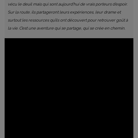
vécu le deuil mais qui sont aujourd’hui de vrais porteurs d’espoir.
Sur la route, ils partageront leurs expériences, leur drame et
surtout les ressources qu’ils ont découvert pour retrouver goût à
la vie. C’est une aventure qui se partage, qui se crée en chemin.