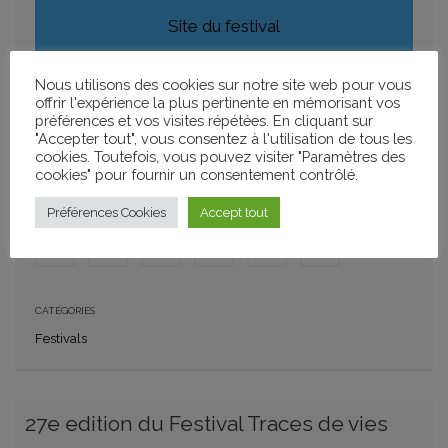
Site du festival
Nous utilisons des cookies sur notre site web pour vous
offrir l'expérience la plus pertinente en mémorisant vos
AJOUTER À MON CALENDRIER
préférences et vos visites répétées. En cliquant sur
"Accepter tout", vous consentez à l'utilisation de tous les
+ GOOGLE CALENDAR
+ ICAL IMPORT
cookies. Toutefois, vous pouvez visiter "Paramètres des
cookies" pour fournir un consentement contrôlé.
PARTAGER
Préférences Cookies
Accept tout
CATÉGORIES
Festivals
27e edition du Festival Traces de vies