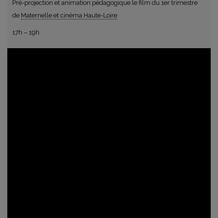
Pré-projection et animation pédagogique le film du 1er trimestre
de
Maternelle et cinéma Haute-Loire
17h – 19h