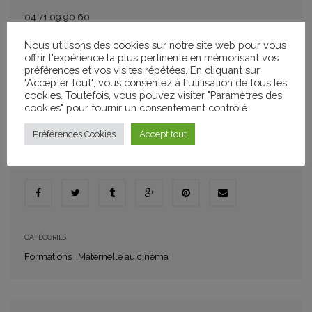
04 71 09 90 60
marc.jamois@ac-clermont.fr
Nous utilisons des cookies sur notre site web pour vous
offrir l'expérience la plus pertinente en mémorisant vos
préférences et vos visites répétées. En cliquant sur
"Accepter tout", vous consentez à l'utilisation de tous les
cookies. Toutefois, vous pouvez visiter "Paramètres des
AJOUTER À MON CALENDRIER
cookies" pour fournir un consentement contrôlé.
+ GOOGLE CALENDAR
+ ICAL IMPORT
Préférences Cookies
Accept tout
PARTAGER
CATÉGORIES
Formations
,
Maternelle au cinéma