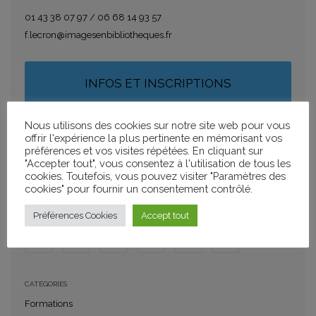
01 43 38 07 97 / 06 68 14 93 57
f.lecron@imagesenbibliotheques.fr
INFOS ET INSCRIPTIONS
Nous utilisons des cookies sur notre site web pour vous
offrir l'expérience la plus pertinente en mémorisant vos
AJOUTER À MON CALENDRIER
préférences et vos visites répétées. En cliquant sur
"Accepter tout", vous consentez à l'utilisation de tous les
+ GOOGLE CALENDAR
+ ICAL IMPORT
cookies. Toutefois, vous pouvez visiter "Paramètres des
cookies" pour fournir un consentement contrôlé.
PARTAGER
Préférences Cookies
Accept tout
CATÉGORIES
Formations