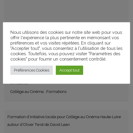
AJOUTER À MON CALENDRIER
Nous utilisons des cookies sur notre site web pour vous
+ GOOGLE CALENDAR
+ ICAL IMPORT
offrir l'expérience la plus pertinente en mémorisant vos
préférences et vos visites répétées. En cliquant sur
"Accepter tout", vous consentez à l'utilisation de tous les
PARTAGER
cookies. Toutefois, vous pouvez visiter "Paramètres des
cookies" pour fournir un consentement contrôlé.
Préférences Cookies
Accept tout
CATÉGORIES
Collège au Cinéma
,
Formations
Formation d’initiative locale pour Collège au Cinéma Haute-Loire
autour d’Oliver Twist de David Lean