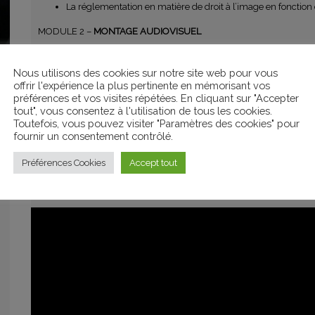
La réglementation en matière de droit à l’image en fonction d
MODULE 2 –
MONTAGE AUDIOVISUEL
Le plan de montage dynamique, enchaînement et raccords 
Nous utilisons des cookies sur notre site web pour vous
Les titrages en adéquation avec le sujet
offrir l'expérience la plus pertinente en mémorisant vos
Le mixage son, l’habillage sonore.
préférences et vos visites répétées. En cliquant sur "Accepter
tout", vous consentez à l'utilisation de tous les cookies.
La diffusion en Haute Définition sur une plateforme vidéo
Toutefois, vous pouvez visiter "Paramètres des cookies" pour
fournir un consentement contrôlé.
Aucun pré-requis n’est nécessaire pour suivre cette formation
Préférences Cookies
Accept tout