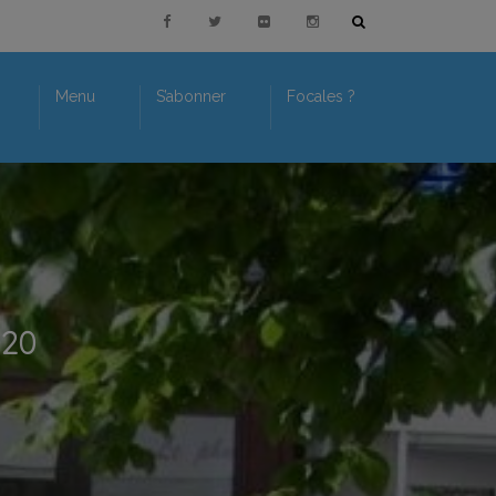
Menu
S’abonner
Focales ?
020