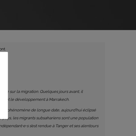
nt.
ale sur la migration. Quelques jours avant, il
ion et le développement à Marrakech.
st un phénomène de longue date, aujourd’hui éclipsé
le pays, les migrants subsahariens sont une population
ndépendant⋅e⋅s s’est rendue à Tanger et ses alentours