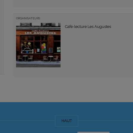
ORGANISATEURS
Café-lecture Les Augustes
HAUT