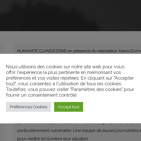
HUMANITE CLANDESTINE en présence du réalisateur Alexis Dumo
Nous utilisons des cookies sur notre site web pour vous
offrir l'expérience la plus pertinente en mémorisant vos
Documentaire, France, 2018
préférences et vos visites répétées. En cliquant sur "Accepter
tout", vous consentez à l'utilisation de tous les cookies.
Toutefois, vous pouvez visiter "Paramètres des cookies" pour
fournir un consentement contrôlé.
En décembre 2018, le Maroc accueillera la Conférence internation
coprésidera le onzième sommet du Forum mondial sur la migrat
Préférences Cookies
Accept tout
Très médiatisée dans les années 2000, l’immigration au Maroc e
par les drames libyen et turc. Parmi les étrangers présents dans 
particulièrement vulnérable. Une équipe de jeunes journalistes i
pour mettre en lumière leur situation.