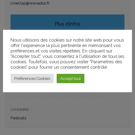
cineclap@wanadoo.fr
Plus d'infos
Nous utilisons des cookies sur notre site web pour vous
offrir l'expérience la plus pertinente en mémorisant vos
AJOUTER À MON CALENDRIER
préférences et vos visites répétées. En cliquant sur
"Accepter tout", vous consentez à l'utilisation de tous les
+ GOOGLE CALENDAR
+ ICAL IMPORT
cookies. Toutefois, vous pouvez visiter "Paramètres des
cookies" pour fournir un consentement contrôlé.
PARTAGER
Préférences Cookies
Accept tout
CATÉGORIES
Festivals