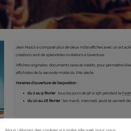
Jean Mascii a composé plus de deux mille affiches avec un art ache
créations sont de splendides invitations à l’aventure.
Affiches originales, documents rares et inédits, pour permettre d’exp
affichistes de la seconde moitié du XXe siècle.
Horaires d’ouverture de l’exposition :
du 2 au 9 février
: tous les jours de 9h à 19h pendant le
Fest
du 10 au 28 février :
les mardi, mercredi, jeudi et samedi de
Nous utilisons des cookies sur notre site web pour vous