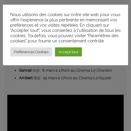
Nous utilisons des cookies sur notre site web pour vous
Riom Es Montagne
(15) : 1er mars à 20h30 au
Cinéma Le
offrir l'expérience la plus pertinente en mémorisant vos
préférences et vos visites répétées. En cliquant sur
Quai des Arts
"Accepter tout", vous consentez à l'utilisation de tous les
Riom
(63) : 2 mars à 16h00 et 20h30 au
Cinéma l’Arcadia
cookies. Toutefois, vous pouvez visiter "Paramètres des
Vichy
(03) : 3 mars à 14h00 et 20h00 au
Cinéma L’Étoile
cookies" pour fournir un consentement contrôlé.
Palace
Préférences Cookies
Accept tout
Courpière
(63) : 4 mars à 20h00 au
Cinéma Le Rex
Tence
(43) : 5 mars à 17h00 au
Ciné Tence
Gannat
(03) : 8 mars à 17h00 au
Cinéma Le Chardon
Ambert
(63) : 19 mars à 17h00 au
Cinéma La Façade