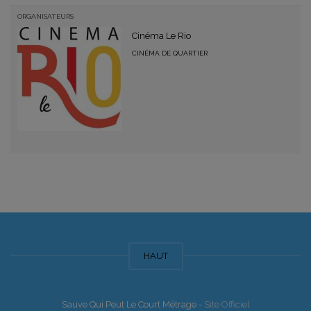
ORGANISATEURS
Cinéma Le Rio
CINÉMA DE QUARTIER
HAUT
Sauve Qui Peut Le Court Métrage -
Site Officiel