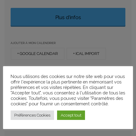
Plus d'infos
AJOUTER À MON CALENDRIER
+ GOOGLE CALENDAR
+ ICAL IMPORT
PARTAGER
Nous utilisons des cookies sur notre site web pour vous
offrir l'expérience la plus pertinente en mémorisant vos
préférences et vos visites répétées. En cliquant sur
"Accepter tout", vous consentez à l'utilisation de tous les
cookies. Toutefois, vous pouvez visiter "Paramètres des
cookies" pour fournir un consentement contrôlé.
CATÉGORIES
Projections
Préférences Cookies
Accept tout