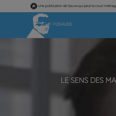
Une publication de Sauve qui peut le court métra
LE SENS DES M