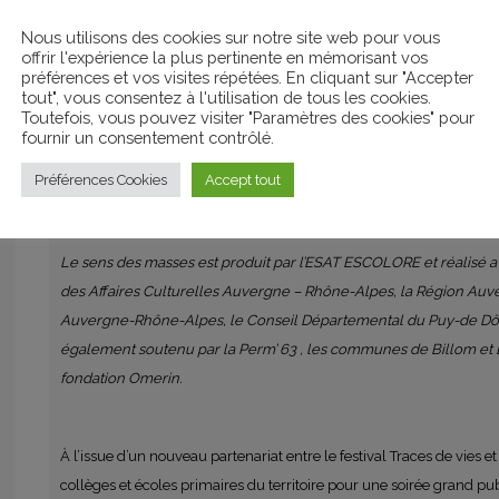
Alors imaginez seulement une toile blanche sur laquelle se rappr
Nous utilisons des cookies sur notre site web pour vous
Anne-Sophie Emard et Pierre Levchin ont réalisé « Le sens des 
offrir l'expérience la plus pertinente en mémorisant vos
préférences et vos visites répétées. En cliquant sur "Accepter
fiction d’une durée de trente minutes suivi de neuf courts métrag
tout", vous consentez à l'utilisation de tous les cookies.
résidents du centre Escolore accueillant des adultes déficients vi
Toutefois, vous pouvez visiter "Paramètres des cookies" pour
fournir un consentement contrôlé.
Auvergne dans l’ancien collège des Jésuites de Billom, un édifice
Mattis, Daniel, Tony, Manon, Cyril, Adrien, Michael, Patrice, Cath
Préférences Cookies
Accept tout
de travail qu’ils ont déserté le temps d’un tournage. Pour eux la fro
témoignent lors d’entretiens dont la matière brute a été transform
Le sens des masses est produit par l’ESAT ESCOLORE et réalisé av
des Affaires Culturelles Auvergne – Rhône-Alpes, la Région Au
Auvergne-Rhône-Alpes, le Conseil Départemental du Puy-de Dô
également soutenu par la Perm’ 63 , les communes de Billom et E
fondation Omerin.
À l’issue d’un nouveau partenariat entre le festival Traces de vies
collèges et écoles primaires du territoire pour une soirée grand p