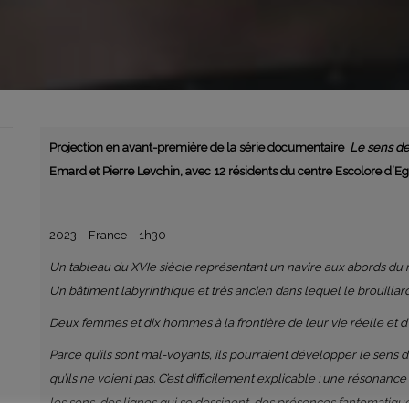
Projection en avant-première de la série documentaire
Le sens d
Emard et Pierre Levchin, avec 12 résidents du centre Escolore d’E
2023 – France – 1h30
Un tableau du XVIe siècle représentant un navire aux abords du
Un bâtiment labyrinthique et très ancien dans lequel le brouillard
Deux femmes et dix hommes à la frontière de leur vie réelle et d’
Parce qu’ils sont mal-voyants, ils pourraient développer le sens 
qu’ils ne voient pas. C’est difficilement explicable : une résonan
les sons, des lignes qui se dessinent, des présences fantomatiqu