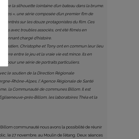
oche la silhouette lointaine d’un bateau dans la brume.
masses », une série composée d’un premier flm de
es centrés sur les douze protagonistes du film. Ces
suels avec troubles associés, ont été filmés en
 étonnant chargé d’histoire.
y, Sébastien, Christophe et Tony ont en commun leur lieu
ntière entre le jeu et la vraie vie est mince. Ils en
ée pour une série de portraits particuliers.
ec le soutien de la Direction Régionale
vergne-Rhône-Alpes, l’ Agence Régionale de Santé
me, la Communauté de communes Billom. Il est
gliseneuve-près-Billom, les laboratoires Théa et la
 et Billom communauté nous avons la possibilité de réunir
ublic, le 27 novembre, au Moulin de l’étang. Deux séances