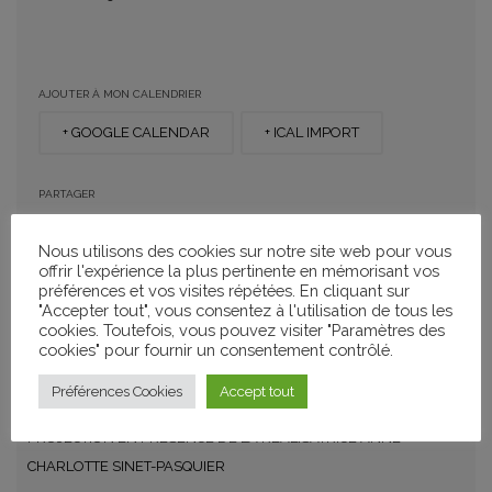
AJOUTER À MON CALENDRIER
+ GOOGLE CALENDAR
+ ICAL IMPORT
PARTAGER
Nous utilisons des cookies sur notre site web pour vous
offrir l'expérience la plus pertinente en mémorisant vos
préférences et vos visites répétées. En cliquant sur
"Accepter tout", vous consentez à l'utilisation de tous les
CATÉGORIES
cookies. Toutefois, vous pouvez visiter "Paramètres des
Projections
cookies" pour fournir un consentement contrôlé.
Préférences Cookies
Accept tout
PROJECTION EN PRESENCE DE LA REALISATRICE ANNE-
CHARLOTTE SINET-PASQUIER