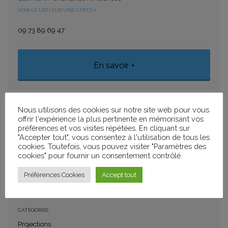
VOIR LE LIEU SUR UNE CARTE
09 73 89 69 47
En savoir +
Nous utilisons des cookies sur notre site web pour vous
AJOUTER À MON CALENDRIER
offrir l'expérience la plus pertinente en mémorisant vos
+ GOOGLE CALENDAR
+ ICAL IMPORT
préférences et vos visites répétées. En cliquant sur
"Accepter tout", vous consentez à l'utilisation de tous les
cookies. Toutefois, vous pouvez visiter "Paramètres des
cookies" pour fournir un consentement contrôlé.
PARTAGER
Préférences Cookies
Accept tout
CATÉGORIES
Projections