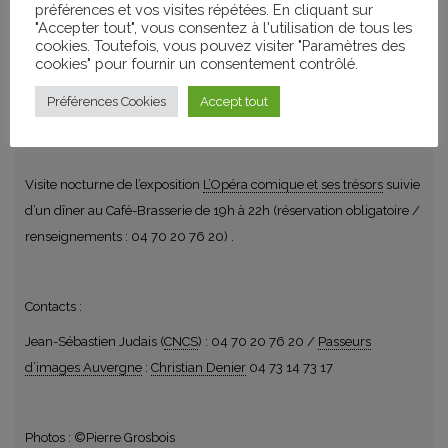
préférences et vos visites répétées. En cliquant sur
"Accepter tout", vous consentez à l'utilisation de tous les
cookies. Toutefois, vous pouvez visiter "Paramètres des
François Roussillon / France / 2012 / 2h07
cookies" pour fournir un consentement contrôlé.
Opéra en 3 actes de Georges Bizet (1863). Captation réalisée lors
Préférences Cookies
Accept tout
de sa représentation à l’Opéra-comique.
Visite nocturne de l’exposition
L’Opéra comique et ses trésors
suivie
d’un dîner au Café-Brasserie de 19h à 22h (réservation obligatoire /
renseignements : 04 70 20 76 20) .
Contacts :
Jean-Sébastien Judais (
CNCS
) : 04 70 20 76 20 /
Passeurs
d’images Auvergne
:
Christian Denier
04 73 14 73 17
Photos : ©Pierre Grosbois