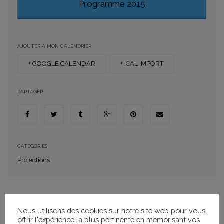
Programme 2015
AJOUTER À MON CALENDRIER
+ GOOGLE CALENDAR
+ ICAL IMPORT
PARTAGER
CATÉGORIES
Projections
SÉANCE PLEIN AIR GRATUITE
Nous utilisons des cookies sur notre site web pour vous
PASSEURS D’IMAGES
offrir l'expérience la plus pertinente en mémorisant vos