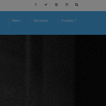
Menu
S’abonner
Focales ?