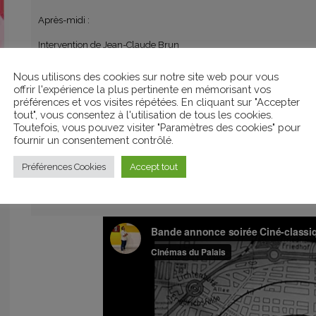
Après-midi :
Intervention de Jean-Claude Brun
– Analyse de la première séquence de M le Maudit
Nous utilisons des cookies sur notre site web pour vous
offrir l'expérience la plus pertinente en mémorisant vos
– L’esthétique de Lang avant M le Maudit
préférences et vos visites répétées. En cliquant sur "Accepter
tout", vous consentez à l'utilisation de tous les cookies.
Toutefois, vous pouvez visiter "Paramètres des cookies" pour
fournir un consentement contrôlé.
–
Inscription au dispositif
Préférences Cookies
Accept tout
–
Inscription aux formations