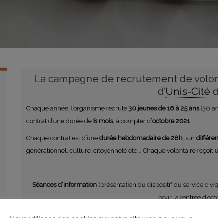
La campagne de recrutement de volont
d’
Unis-Cité
d
Chaque année, l’organisme recrute
30 jeunes de 16 à 25 ans
(30 an
contrat d’une durée de
8 mois
, à compter d’
octobre 2021
.
Chaque contrat est d’une
durée hebdomadaire de 28h
, sur
différe
générationnel, culture, citoyenneté etc .. Chaque volontaire reço
Séances d’information
(présentation du dispositif du service civi
pour la rentrée d’oct
o
Mardi 18 mai à 16h30 à la Mission Locale