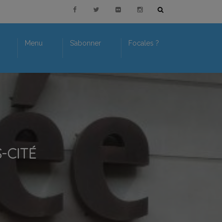
Menu
S’abonner
Focales ?
S-CITÉ