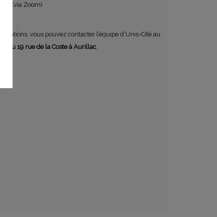
isio
(via Zoom)
formations, vous pouvez contacter l’équipe d’Unis-Cité au
8h au 19 rue de la Coste à Aurillac
.