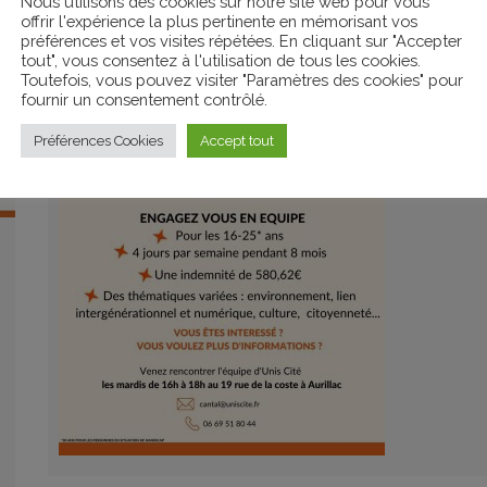
Nous utilisons des cookies sur notre site web pour vous
o
Jeudi 27 mai à 17h en v
offrir l'expérience la plus pertinente en mémorisant vos
préférences et vos visites répétées. En cliquant sur "Accepter
tout", vous consentez à l'utilisation de tous les cookies.
Si ces missions vous intéressent, ou que vous souhaitez plus d’in
Toutefois, vous pouvez visiter "Paramètres des cookies" pour
fournir un consentement contrôlé.
0669518044
ou bien
les mardis de 16h à 1
Préférences Cookies
Accept tout