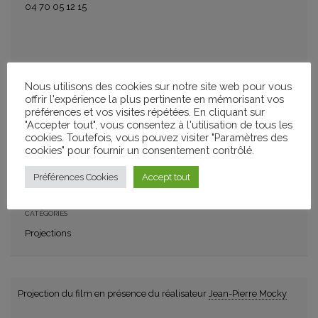
04 70 05 12 15
AJOUTER À MON CALENDRIER
Nous utilisons des cookies sur notre site web pour vous
+ GOOGLE CALENDAR
+ ICAL IMPORT
offrir l'expérience la plus pertinente en mémorisant vos
préférences et vos visites répétées. En cliquant sur
"Accepter tout", vous consentez à l'utilisation de tous les
cookies. Toutefois, vous pouvez visiter "Paramètres des
PARTAGER
cookies" pour fournir un consentement contrôlé.
Préférences Cookies
Accept tout
CATÉGORIES
Projections
Projection du film en présence du réalisateur
Jean-Pierre Mocky