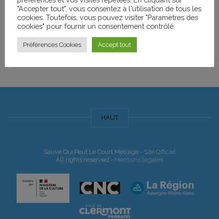
"Accepter tout", vous consentez à l'utilisation de tous les
Nom de l'Événement
Date
cookies. Toutefois, vous pouvez visiter "Paramètres des
cookies" pour fournir un consentement contrôlé.
JOURNEE MONDIALE DES
mercredi 20 juin
Préférences Cookies
Accept tout
REFUGIES
2018
HAUT
Sauve Qui Peut Le Court Métrage -
Site Officiel
All rights reserved -
Mentions légales