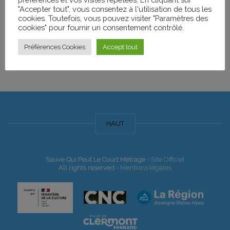
"Accepter tout", vous consentez à l'utilisation de tous les
Nom de l'Événement
Date
cookies. Toutefois, vous pouvez visiter "Paramètres des
cookies" pour fournir un consentement contrôlé.
COURTS MÉTRAGES « AUTOUR DU
mercredi 5
Préférences Cookies
Accept tout
PARCOURS JUDICIAIRE »
avril 2017
HAUT
Sauve Qui Peut Le Court Métrage -
Site Officiel
All rights reserved -
Mentions légales