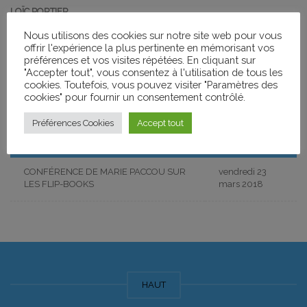
LOÏC PORTIER
Nous utilisons des cookies sur notre site web pour vous
DIRECTEUR DU FESTIVAL
offrir l'expérience la plus pertinente en mémorisant vos
préférences et vos visites répétées. En cliquant sur
04 77 23 47 70
"Accepter tout", vous consentez à l'utilisation de tous les
cookies. Toutefois, vous pouvez visiter "Paramètres des
Événements
cookies" pour fournir un consentement contrôlé.
Préférences Cookies
Accept tout
Nom de l'Événement
Date
CONFÉRENCE DE MARIE PACCOU SUR
vendredi 23
LES FLIP-BOOKS
mars 2018
HAUT