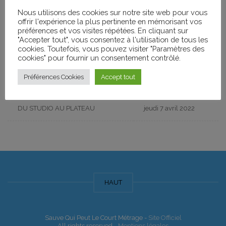
Nous utilisons des cookies sur notre site web pour vous
nouvelles pratiques, de permettre des rencontres, de susciter des
offrir l'expérience la plus pertinente en mémorisant vos
envies.
préférences et vos visites répétées. En cliquant sur
"Accepter tout", vous consentez à l'utilisation de tous les
cookies. Toutefois, vous pouvez visiter "Paramètres des
Événements
cookies" pour fournir un consentement contrôlé.
Préférences Cookies
Accept tout
Nom de l'Événement
Date
DU STUDIO AU PLATEAU
jeudi 7 avril 2022
HAUT
Sauve Qui Peut Le Court Métrage -
Site Officiel
All rights reserved -
Mentions légales