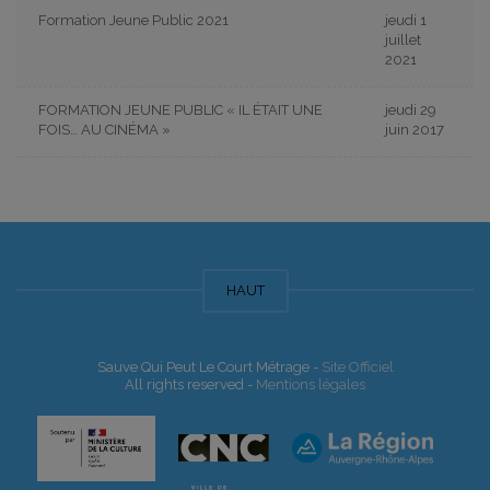
Formation Jeune Public 2021
jeudi 1
juillet
2021
FORMATION JEUNE PUBLIC « IL ÉTAIT UNE
jeudi 29
FOIS… AU CINÉMA »
juin 2017
HAUT
Sauve Qui Peut Le Court Métrage -
Site Officiel
All rights reserved -
Mentions légales