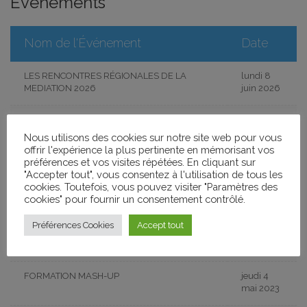
Événements
Nom de l'Événement
Date
LES RENCONTRES RÉGIONALES DE LA
lundi 8
MEDIATION 2026
juin 2026
RENCONTRES RÉGIONALES DE LA
jeudi 3
MÉDIATION JEUNE PUBLIC ET PUBLICS
juillet
Nous utilisons des cookies sur notre site web pour vous
JEUNES 2025
2025
offrir l'expérience la plus pertinente en mémorisant vos
préférences et vos visites répétées. En cliquant sur
"Accepter tout", vous consentez à l'utilisation de tous les
JOURNÉE PROFESSIONNELLE #3 :
lundi 5
cookies. Toutefois, vous pouvez visiter "Paramètres des
ACCOMPAGNER LES FILMS EN SALLE
mai 2025
cookies" pour fournir un consentement contrôlé.
PRINTEMPS DOCUMENTAIRE
mercredi
Préférences Cookies
Accept tout
20 mars
2024
FORMATION MASH-UP
jeudi 4
mai 2023