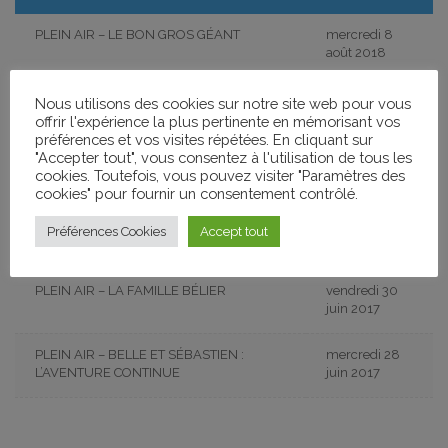
PLEIN AIR – LE BON GROS GÉANT
mercredi 8
août 2018
PLEIN AIR – LA VACHE
jeudi 12 juillet
Nous utilisons des cookies sur notre site web pour vous
2018
offrir l'expérience la plus pertinente en mémorisant vos
préférences et vos visites répétées. En cliquant sur
"Accepter tout", vous consentez à l'utilisation de tous les
PLEIN AIR – UN SAC DE BILLES
vendredi 29
cookies. Toutefois, vous pouvez visiter "Paramètres des
juin 2018
cookies" pour fournir un consentement contrôlé.
PLEIN AIR – LA VACHE
mercredi 20
Préférences Cookies
Accept tout
juin 2018
PLEIN AIR – LA FAMILLE BÉLIER
vendredi 30
juin 2017
PLEIN AIR – BELLE ET SÉBASTIEN :
mercredi 28
L’AVENTURE CONTINUE
juin 2017