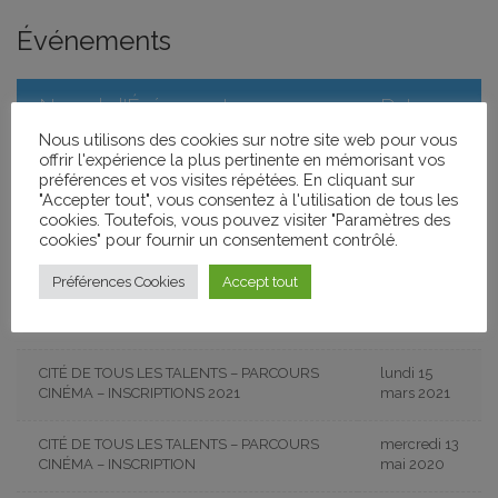
Événements
Nom de l'Événement
Date
Nous utilisons des cookies sur notre site web pour vous
offrir l'expérience la plus pertinente en mémorisant vos
CANDIDATURE CITÉ DE TOUS LES TALENTS
lundi 30
préférences et vos visites répétées. En cliquant sur
– PARCOURS CINÉMA 2026
mars 2026
"Accepter tout", vous consentez à l'utilisation de tous les
cookies. Toutefois, vous pouvez visiter "Paramètres des
CANDIDATURE CITÉ DE TOUS LES TALENTS
jeudi 27
cookies" pour fournir un consentement contrôlé.
– PARCOURS CINÉMA 2025
février 2025
Préférences Cookies
Accept tout
CANDIDATURES CITÉ DE TOUS LES
vendredi 1
TALENTS – PARCOURS CINÉMA 2024
mars 2024
CITÉ DE TOUS LES TALENTS – PARCOURS
lundi 15
CINÉMA – INSCRIPTIONS 2021
mars 2021
CITÉ DE TOUS LES TALENTS – PARCOURS
mercredi 13
CINÉMA – INSCRIPTION
mai 2020