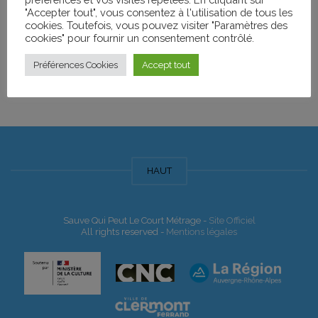
"Accepter tout", vous consentez à l'utilisation de tous les
Nom de l'Événement
Date
cookies. Toutefois, vous pouvez visiter "Paramètres des
cookies" pour fournir un consentement contrôlé.
FESTIVAL DU FILM SOCIAL ET
samedi 27 avril
Préférences Cookies
Accept tout
ENGAGÉ
2019
HAUT
Sauve Qui Peut Le Court Métrage -
Site Officiel
All rights reserved -
Mentions légales