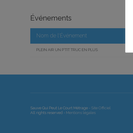
Événements
Nom de l'Événement
PLEIN AIR UN P’TIT TRUC EN PLUS
Sauve Qui Peut Le Court Métrage -
Site Officiel
All rights reserved -
Mentions légales