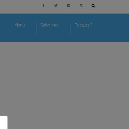
Menu
S’abonner
Focales ?