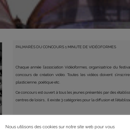
PALMARÈS DU CONCOURS 1 MINUTE DE VIDÉOFORMES
Chaque année l’association Vidéoformes, organisatrice du festiv
concours de création vidéo. Toutes les vidéos doivent s’inscrir
plasticienne, poétique etc.
Ce concours est ouvert à tous les jeunes présentés par des établisse
centres de loisirs… Il existe 3 catégories pour la diffusion et l’établ
Inscription obligatoire.
Nous utilisons des cookies sur notre site web pour vous