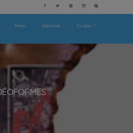
Menu
S’abonner
Focales ?
IDÉOFORMES