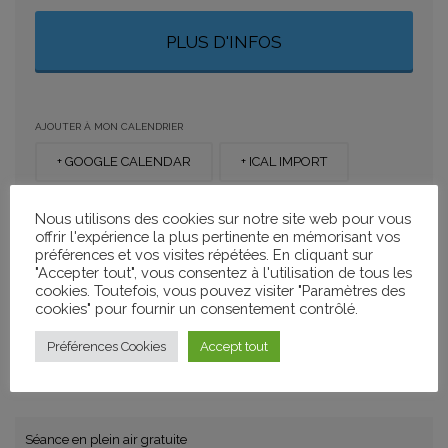
PLUS D'INFOS
AJOUTER À MON CALENDRIER
+ GOOGLE CALENDAR
+ ICAL IMPORT
Nous utilisons des cookies sur notre site web pour vous
PARTAGER
offrir l'expérience la plus pertinente en mémorisant vos
préférences et vos visites répétées. En cliquant sur
"Accepter tout", vous consentez à l'utilisation de tous les
cookies. Toutefois, vous pouvez visiter "Paramètres des
cookies" pour fournir un consentement contrôlé.
CATÉGORIES
Préférences Cookies
Accept tout
Projections
Séance en plein air gratuite