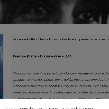
Adrienne Bolland, les victoires de l’audace en présence de la réalis
France – 58 min – Documentaire – 1970
Ce documentaire / biopic est une plongée visuelle et sonore dan
grande aviatrice du 20ème siècle, qui fut également une des fem
Adrienne Bolland fut la Thomas Pesquet de l’aviation. Tour à tour 
détestée, moquée, pour finir dénigrée et expulsée de notre mémoi
de l’humour noir, et une suite ininterrompue d’actions et de lutte
d’archives inédites par la réalisatrice, Coline Béry, qui est égale
Nous utilisons des cookies sur notre site web pour vous