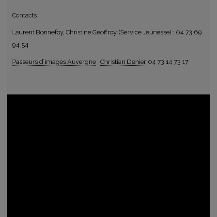
Contacts :
Laurent Bonnefoy, Christine Geoffroy (Service Jeunesse) : 04 73 69
94 54
Passeurs d’images Auvergne
:
Christian Denier
04 73 14 73 17