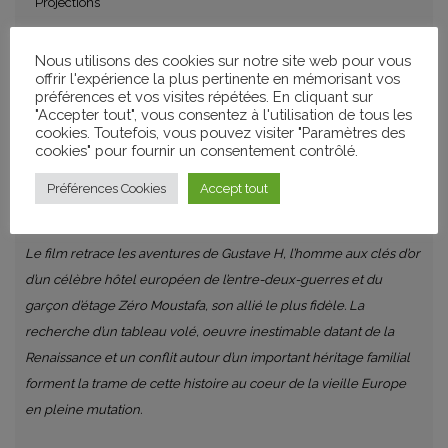
Projections
Nous utilisons des cookies sur notre site web pour vous
offrir l'expérience la plus pertinente en mémorisant vos
SÉANCE PLEIN AIR GRATUITE
préférences et vos visites répétées. En cliquant sur
PASSEURS D’IMAGES
"Accepter tout", vous consentez à l'utilisation de tous les
cookies. Toutefois, vous pouvez visiter "Paramètres des
cookies" pour fournir un consentement contrôlé.
Wes Anderson / Royaume-Uni, Allemagne / 2014 / 1h40
Préférences Cookies
Accept tout
Le film retrace les aventures de Gustave H, l’homme aux clés d’or
d’un célèbre hôtel européen de l’entre-deux-guerres et du
garçon d’étage Zéro Moustafa, son allié le plus fidèle. La
recherche d’un tableau volé, oeuvre inestimable datant de la
Renaissance et un conflit autour d’un important héritage familial
forment la trame de cette histoire au coeur de la vieille Europe
en pleine mutation.