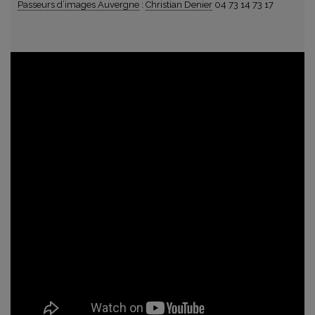
Passeurs d’images Auvergne
:
Christian Denier
04 73 14 73 17