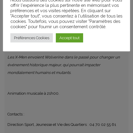
offrir l'expérience la plus pertinente en mémorisant vos
SÉANCE PLEIN AIR GRATUITE
préférences et vos visites répétées. En cliquant sur
PASSEURS D’IMAGES
"Accepter tout", vous consentez à l'utilisation de tous les
cookies. Toutefois, vous pouvez visiter "Paramètres des
cookies" pour fournir un consentement contrôlé.
Bryan Singer / USA, Royaume-Uni / 2014 / 2h12 / Action
Préférences Cookies
Accept tout
Les X-Men envoient Wolverine dans le passé pour changer un
événement historique majeur, qui pourrait impacter
mondialement humains et mutants.
Animation musicale à 21h00.
Contacts :
Direction Sport, Jeunesse et Vie des Quartiers : 04 70 02 55 61