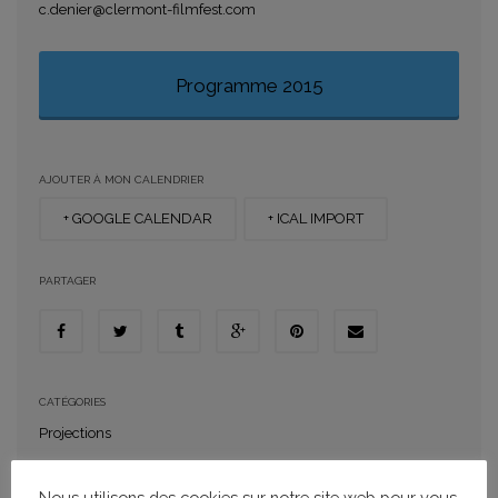
c.denier@clermont-filmfest.com
Programme 2015
AJOUTER À MON CALENDRIER
+ GOOGLE CALENDAR
+ ICAL IMPORT
PARTAGER
CATÉGORIES
Projections
Nous utilisons des cookies sur notre site web pour vous