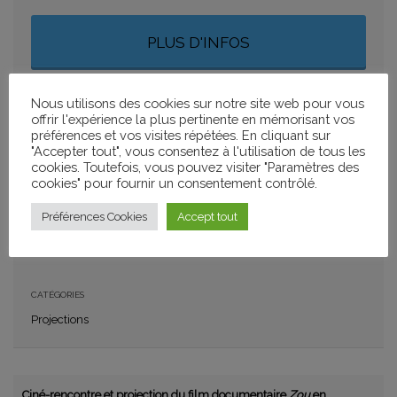
PLUS D'INFOS
Nous utilisons des cookies sur notre site web pour vous
offrir l'expérience la plus pertinente en mémorisant vos
AJOUTER À MON CALENDRIER
préférences et vos visites répétées. En cliquant sur
+ GOOGLE CALENDAR
+ ICAL IMPORT
"Accepter tout", vous consentez à l'utilisation de tous les
cookies. Toutefois, vous pouvez visiter "Paramètres des
cookies" pour fournir un consentement contrôlé.
PARTAGER
Préférences Cookies
Accept tout
CATÉGORIES
Projections
Ciné-rencontre et projection du film documentaire
Zou
en