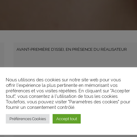
AVANT-PREMIÈRE D’ISSEI, EN PRÉSENCE DU RÉALISATEUR
Christophe Nanga-Oly / France /2016 /49 minutes
Nous utilisons des cookies sur notre site web pour vous
Produit par les Films du Bélier, ISSEI a bénéficié de l’aide à la pro
offrir l'expérience la plus pertinente en mémorisant vos
préférences et vos visites répétées. En cliquant sur "Accepter
tout", vous consentez à l'utilisation de tous les cookies.
Toutefois, vous pouvez visiter "Paramètres des cookies" pour
Issei est réalisateur de films pornographiques à Tokyo. Une nuit, 
fournir un consentement contrôlé.
prostituée ressemble à s’y méprendre à Alexia, une jeune fille qu’
Préférences Cookies
Accept tout
Issei, court métrage de Christophe Nanga-Oly tourné dans la ville 