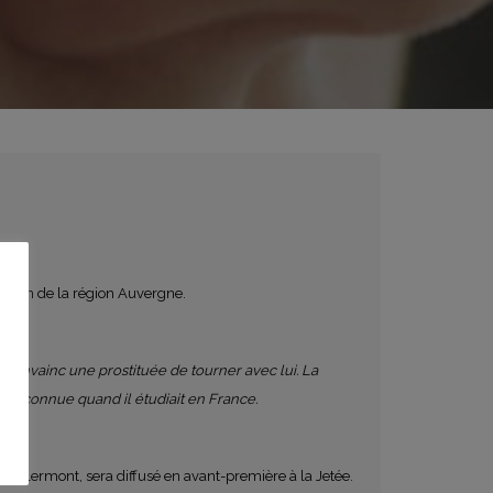
duction de la région Auvergne.
il convainc une prostituée de tourner avec lui. La
il a connue quand il étudiait en France.
de Clermont, sera diffusé en avant-première à la Jetée.