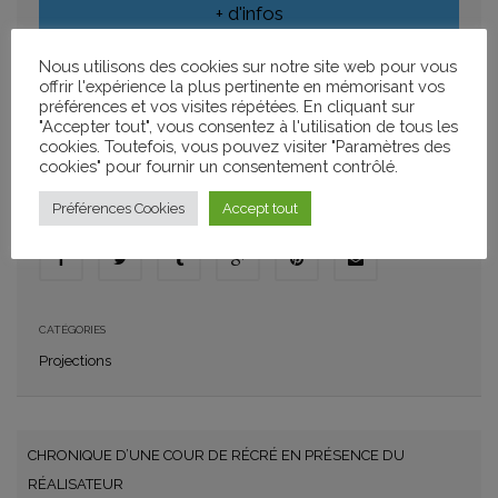
+ d'infos
Nous utilisons des cookies sur notre site web pour vous
offrir l'expérience la plus pertinente en mémorisant vos
préférences et vos visites répétées. En cliquant sur
AJOUTER À MON CALENDRIER
"Accepter tout", vous consentez à l'utilisation de tous les
cookies. Toutefois, vous pouvez visiter "Paramètres des
+ GOOGLE CALENDAR
+ ICAL IMPORT
cookies" pour fournir un consentement contrôlé.
Préférences Cookies
Accept tout
PARTAGER
CATÉGORIES
Projections
CHRONIQUE D’UNE COUR DE RÉCRÉ EN PRÉSENCE DU
RÉALISATEUR